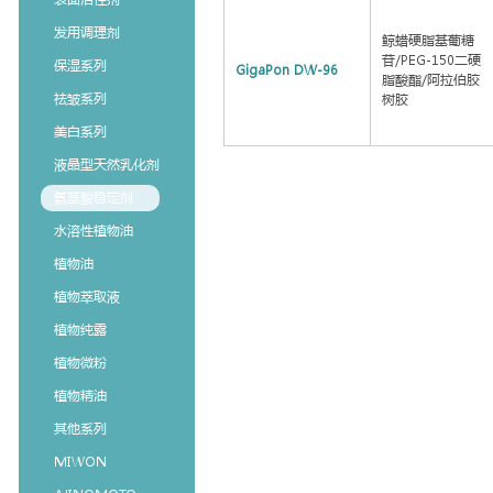
发用调理剂
鲸蜡硬脂基葡糖
苷/PEG-150二硬
保湿系列
GigaPon DW-96
脂酸酯/阿拉伯胶
祛皱系列
树胶
美白系列
液晶型天然乳化剂
氨基酸稳定剂
水溶性植物油
植物油
植物萃取液
植物纯露
植物微粉
植物精油
其他系列
MIWON